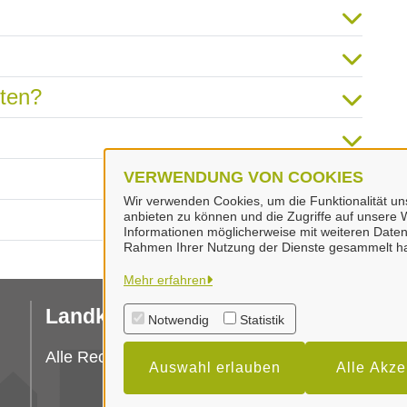
hten?
VERWENDUNG VON COOKIES
Wir verwenden Cookies, um die Funktionalität uns
anbieten zu können und die Zugriffe auf unsere W
Informationen möglicherweise mit weiteren Daten
Rahmen Ihrer Nutzung der Dienste gesammelt h
Mehr erfahren
Landkreis Peine
I
Notwendig
Statistik
Da
Alle Rechte vorbehalten
Auswahl erlauben
Alle Akze
Er