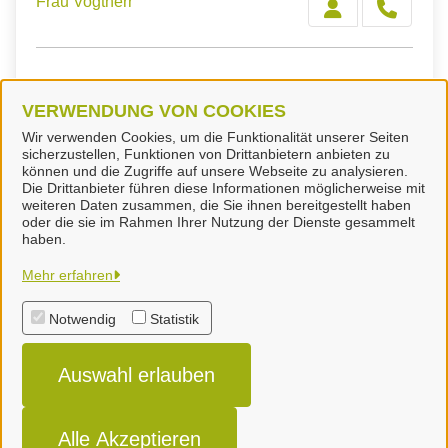
Frau Vogtherr
Frau Wolters
VERWENDUNG VON COOKIES
Wir verwenden Cookies, um die Funktionalität unserer Seiten
sicherzustellen, Funktionen von Drittanbietern anbieten zu
können und die Zugriffe auf unsere Webseite zu analysieren.
Die Drittanbieter führen diese Informationen möglicherweise mit
weiteren Daten zusammen, die Sie ihnen bereitgestellt haben
oder die sie im Rahmen Ihrer Nutzung der Dienste gesammelt
Landkreis Peine
haben.
Mehr erfahren
Alle Rechte vorbehalten
Notwendig
Statistik
Impressum
Auswahl erlauben
Datenschutzerklärung
Erklärung zur Barrierefreiheit
Alle Akzeptieren