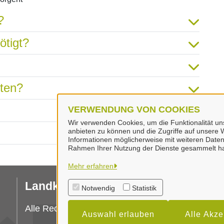
?
ötigt?
hten?
VERWENDUNG VON COOKIES
Wir verwenden Cookies, um die Funktionalität uns
anbieten zu können und die Zugriffe auf unsere W
Informationen möglicherweise mit weiteren Daten
Rahmen Ihrer Nutzung der Dienste gesammelt h
Mehr erfahren
Landkreis Peine
I
Notwendig
Statistik
Da
Alle Rechte vorbehalten
Auswahl erlauben
Alle Akze