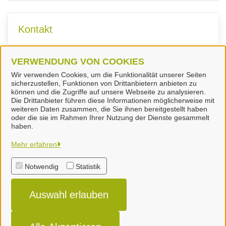
Kontakt
Fachdienst Veterinärwesen und
VERWENDUNG VON COOKIES
Lebensmittelüberwachung
Wir verwenden Cookies, um die Funktionalität unserer Seiten
sicherzustellen, Funktionen von Drittanbietern anbieten zu
können und die Zugriffe auf unsere Webseite zu analysieren.
Die Drittanbieter führen diese Informationen möglicherweise mit
weiteren Daten zusammen, die Sie ihnen bereitgestellt haben
oder die sie im Rahmen Ihrer Nutzung der Dienste gesammelt
Landkreis Peine
haben.
Mehr erfahren
Alle Rechte vorbehalten
Notwendig
Statistik
Impressum
Auswahl erlauben
Datenschutzerklärung
Erklärung zur Barrierefreiheit