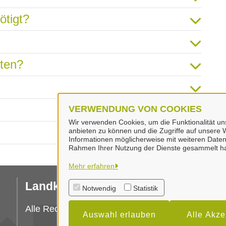
ötigt?
hten?
VERWENDUNG VON COOKIES
Wir verwenden Cookies, um die Funktionalität uns
anbieten zu können und die Zugriffe auf unsere W
Informationen möglicherweise mit weiteren Daten
Rahmen Ihrer Nutzung der Dienste gesammelt h
Mehr erfahren
Landkreis Peine
I
Notwendig
Statistik
Da
Alle Rechte vorbehalten
Auswahl erlauben
Alle Akze