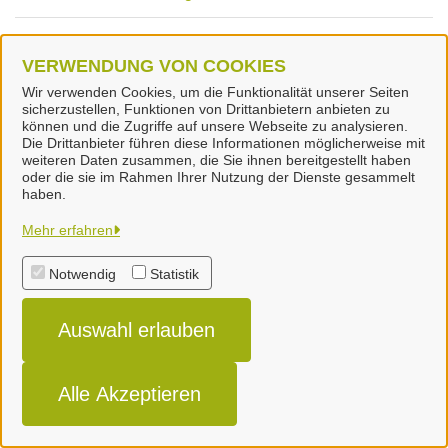
Aufenthaltserlaubnis für Kinder, die in Deutschland
VERWENDUNG VON COOKIES
geboren wurden, beantragen
Wir verwenden Cookies, um die Funktionalität unserer Seiten
sicherzustellen, Funktionen von Drittanbietern anbieten zu
Stellvertretungserlaubnis für ein
können und die Zugriffe auf unsere Webseite zu analysieren.
Prostitutionsgewerbe Erlaubnis
Die Drittanbieter führen diese Informationen möglicherweise mit
weiteren Daten zusammen, die Sie ihnen bereitgestellt haben
oder die sie im Rahmen Ihrer Nutzung der Dienste gesammelt
Prostitutionstätigkeit Anmeldung Verlängerung
haben.
Mehr erfahren
Aufenthaltserlaubnis zur Teilnahme am
Bundesfreiwilligendienst beantragen
Notwendig
Statistik
Angaben zur Ausstellung einer Aufenthaltskarte für
Auswahl erlauben
drittstaatsangehörige Familienangehörige von EU-/
EWR-Bürgern (außer Deutschland) einreichen
Alle Akzeptieren
Erlaubnis zum Erwerb und Besitz von Waffen und
Munition Erteilung Waffenbesitzkarte für jagdliche