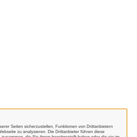
erer Seiten sicherzustellen, Funktionen von Drittanbietern
ebseite zu analysieren. Die Drittanbieter führen diese
 zusammen, die Sie ihnen bereitgestellt haben oder die sie im